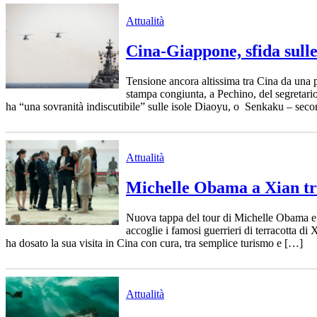
Attualità
Cina-Giappone, sfida sulle
Tensione ancora altissima tra Cina da una p
stampa congiunta, a Pechino, del segretari
ha “una sovranità indiscutibile” sulle isole Diaoyu, o Senkaku – se
Attualità
Michelle Obama a Xian tra 
Nuova tappa del tour di Michelle Obama e f
accoglie i famosi guerrieri di terracotta d
ha dosato la sua visita in Cina con cura, tra semplice turismo e […]
Attualità