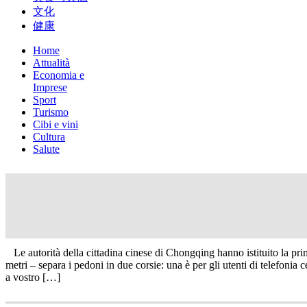
文化
健康
Home
Attualità
Economia e
Imprese
Sport
Turismo
Cibi e vini
Cultura
Salute
Attualità
In Cina arriva il marciapiede speciale 
Le autorità della cittadina cinese di Chongqing hanno istituito la pri
metri – separa i pedoni in due corsie: una è per gli utenti di telefonia 
a vostro […]