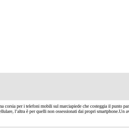
per gli utenti di smartphone
ma corsia per i telefoni mobili sul marciapiede che costeggia il punto p
cellulare, l’altra è per quelli non ossessionati dai propri smartphone.Un 