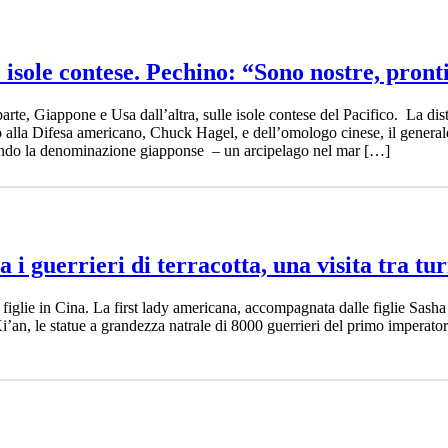
 isole contese. Pechino: “Sono nostre, pron
arte, Giappone e Usa dall’altra, sulle isole contese del Pacifico. La dis
o alla Difesa americano, Chuck Hagel, e dell’omologo cinese, il general
condo la denominazione giapponse – un arcipelago nel mar […]
i guerrieri di terracotta, una visita tra tur
iglie in Cina. La first lady americana, accompagnata dalle figlie Sash
i Xi’an, le statue a grandezza natrale di 8000 guerrieri del primo imper