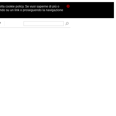
×
nella cookie policy. Se vuoi saperne di più o
ando su un link o proseguendo la navigazione