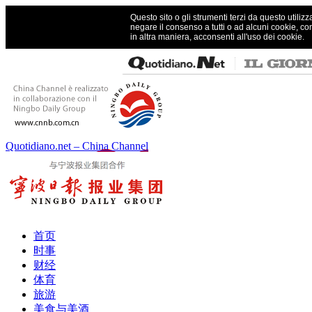
Questo sito o gli strumenti terzi da questo utilizz
negare il consenso a tutti o ad alcuni cookie, co
in altra maniera, acconsenti all'uso dei cookie.
Quotidiano.net – China Channel
首页
时事
财经
体育
旅游
美食与美酒