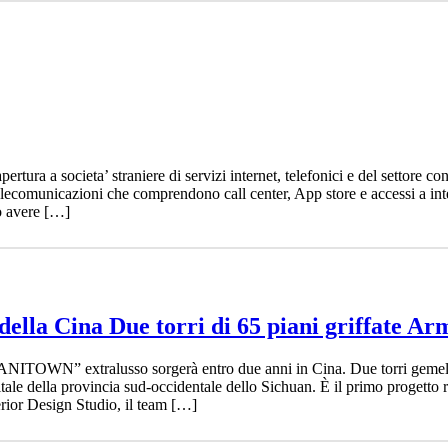
rtura a societa’ straniere di servizi internet, telefonici e del settore c
elecomunicazioni che comprendono call center, App store e accessi a intern
no avere […]
 della Cina Due torri di 65 piani griffate A
WN” extralusso sorgerà entro due anni in Cina. Due torri gemelle di 
ale della provincia sud-occidentale dello Sichuan. È il primo progetto 
erior Design Studio, il team […]