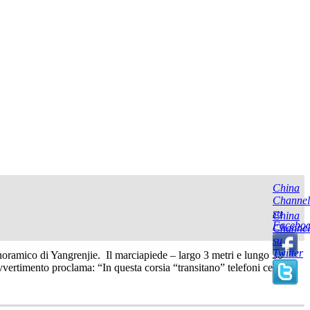
China
Channel
su
China
Facebo
Channel
su
Twitter
anoramico di Yangrenjie. Il marciapiede – largo 3 metri e lungo 50
avvertimento proclama: “In questa corsia “transitano” telefoni cellulari