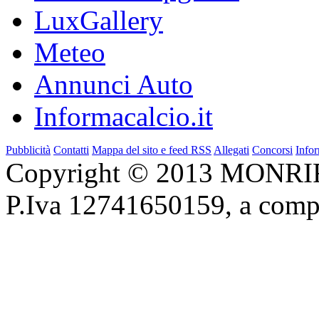
LuxGallery
Meteo
Annunci Auto
Informacalcio.it
Pubblicità
Contatti
Mappa del sito e feed RSS
Allegati
Concorsi
Infor
Copyright © 2013 MONRIF 
P.Iva 12741650159, a com