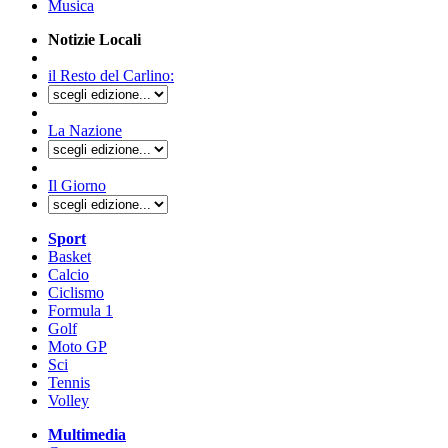
Musica
Notizie Locali
il Resto del Carlino:
La Nazione
Il Giorno
Sport
Basket
Calcio
Ciclismo
Formula 1
Golf
Moto GP
Sci
Tennis
Volley
Multimedia