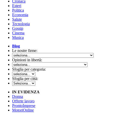
Cronaca
Esteri
Politica
Economia
Salute
Tecnologia
Gossip
Cinema
Musica
Blog
Le nostre firme:
Opinioni in libertà:
Sfoglia per categoria:
Sfoglia per città:
IN EVIDENZA
Donna
Offerte lavoro
ProntoImprese
MotoriOnline