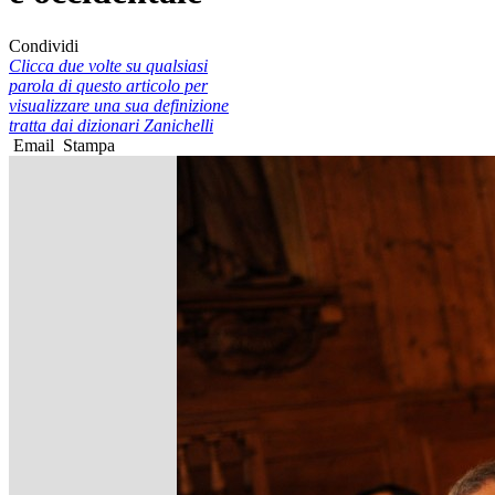
Condividi
Clicca due volte su qualsiasi
parola di questo articolo per
visualizzare una sua definizione
tratta dai dizionari Zanichelli
Email
Stampa