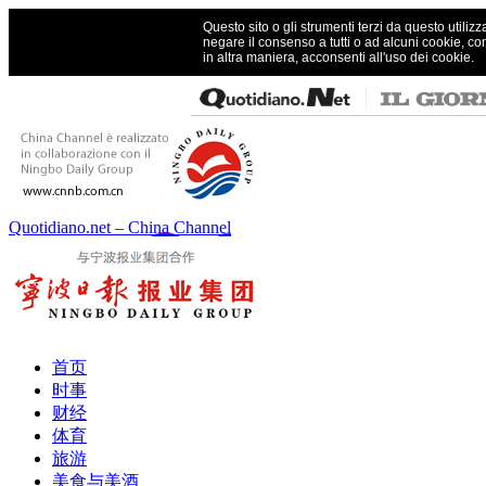
Questo sito o gli strumenti terzi da questo utilizz
negare il consenso a tutti o ad alcuni cookie, co
in altra maniera, acconsenti all'uso dei cookie.
Quotidiano.net – China Channel
首页
时事
财经
体育
旅游
美食与美酒