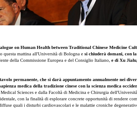
o Dialogue on Human Health between Traditional Chinese Medicine Cu
rto questa mattina all'Università di Bologna e
si chiuderà domani, con l
idente della Commissione Europea e del Consiglio Italiano,
e di Xu Jial
i un tavolo permanente, che si darà appuntamento annualmente nei diver
 sapienza medica della tradizione cinese con la scienza medica occide
cal Sciences e dalla Facoltà di Medicina e Chirurgia dell'Università di 
identale, con la finalità di esplorare concrete opportunità di rendere co
diffuse quali i disturbi cardiovascolari e le malattie croniche degenerativ