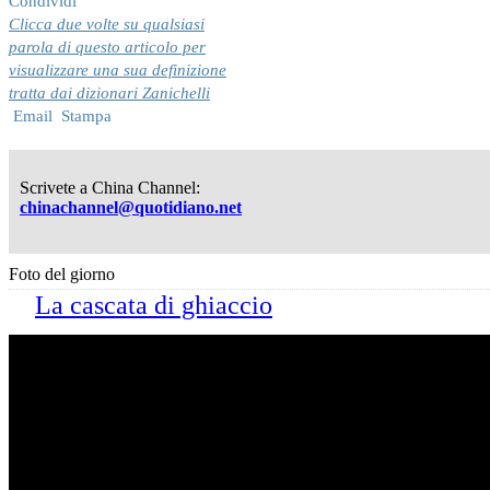
Condividi
Clicca due volte su qualsiasi
parola di questo articolo per
visualizzare una sua definizione
tratta dai dizionari Zanichelli
Email
Stampa
Scrivete a China Channel:
chinachannel@quotidiano.net
Foto del giorno
La cascata di ghiaccio