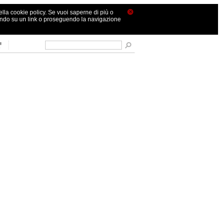
×
nella cookie policy. Se vuoi saperne di più o
ando su un link o proseguendo la navigazione