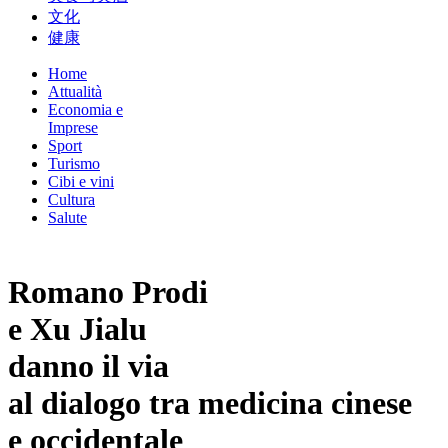
文化
健康
Home
Attualità
Economia e
Imprese
Sport
Turismo
Cibi e vini
Cultura
Salute
Romano Prodi
e Xu Jialu
danno il via
al dialogo tra medicina cinese
e occidentale