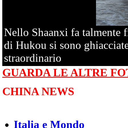
Nello Shaanxi fa talmente f
di Hukou si sono ghiacciat
straordinario
GUARDA LE ALTRE FO
CHINA NEWS
Italia e Mondo