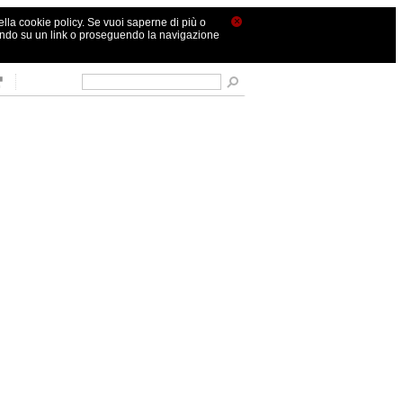
×
nella cookie policy. Se vuoi saperne di più o
ando su un link o proseguendo la navigazione