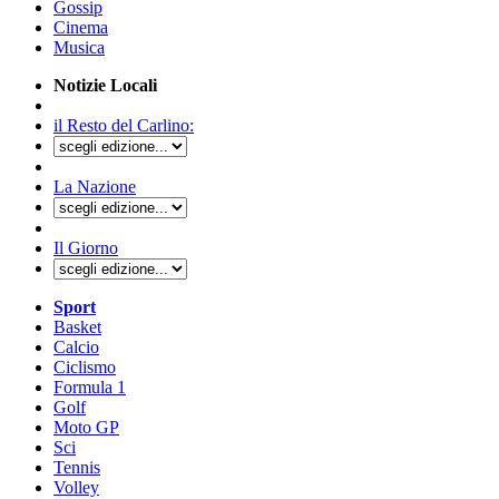
Gossip
Cinema
Musica
Notizie Locali
il Resto del Carlino:
La Nazione
Il Giorno
Sport
Basket
Calcio
Ciclismo
Formula 1
Golf
Moto GP
Sci
Tennis
Volley