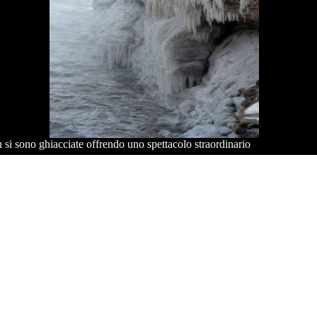
 si sono ghiacciate offrendo uno spettacolo straordinario