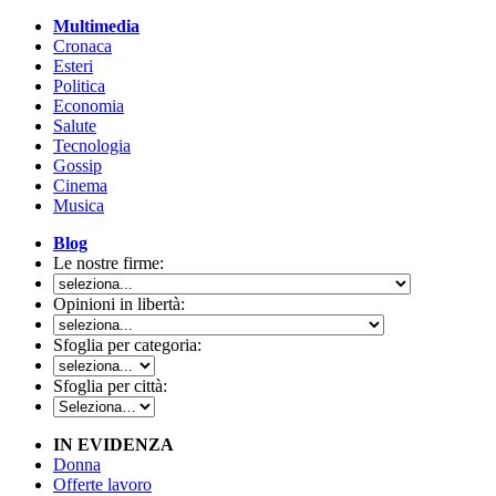
Multimedia
Cronaca
Esteri
Politica
Economia
Salute
Tecnologia
Gossip
Cinema
Musica
Blog
Le nostre firme:
Opinioni in libertà:
Sfoglia per categoria:
Sfoglia per città:
IN EVIDENZA
Donna
Offerte lavoro