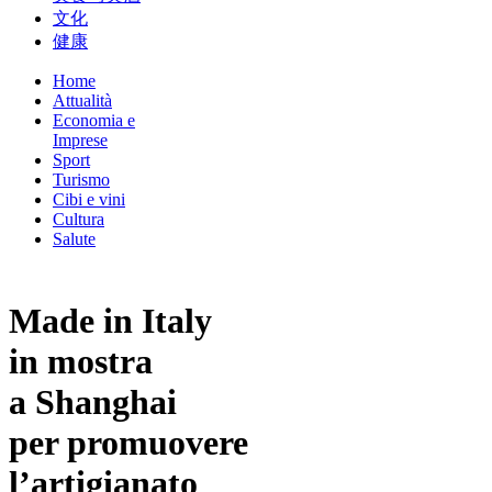
文化
健康
Home
Attualità
Economia e
Imprese
Sport
Turismo
Cibi e vini
Cultura
Salute
Made in Italy
in mostra
a Shanghai
per promuovere
l’artigianato