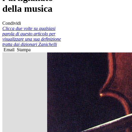
della musica
Condividi
Clicca due volte su qualsiasi
parola di questo articolo per
visualizzare una sua definizione
tratta dai dizionari Zanichelli
Email
Stampa