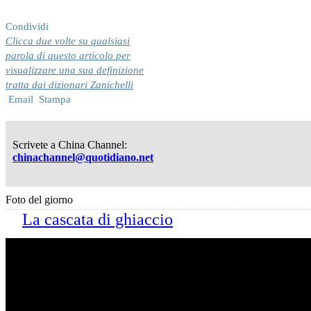
Condividi
Clicca due volte su qualsiasi
parola di questo articolo per
visualizzare una sua definizione
tratta dai dizionari Zanichelli
Email
Stampa
Scrivete a China Channel:
chinachannel@quotidiano.net
Foto del giorno
La cascata di ghiaccio