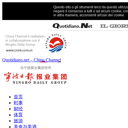
Questo sito o gli strumenti terzi da questo utilizz
negare il consenso a tutti o ad alcuni cookie, co
in altra maniera, acconsenti all'uso dei cookie.
Quotidiano.net – China Channel
首页
时事
财经
体育
旅游
美食与美酒