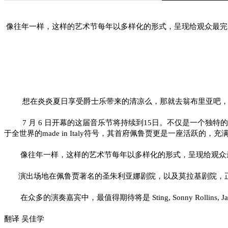
像往年一样，这样的艺术节每年以多样化的形式，呈现给观众最完
想在炎炎夏日享受爵士乐带来的清凉么，那就去翁布里亚吧，那
7 月 6 日开幕的这届音乐节将持续到15日。不仅是一个独
于全世界的made in Italy符号，其首府佩鲁贾更是一座活跃的，
像往年一样，这样的艺术节每年以多样化的形式，呈现给观众最完
演出场地在佩鲁贾著名的圣朱利亚娜剧院，以及莫拉基剧院，正
在众多的演奏嘉宾中，最值得期待将是 Sting, Sonny Rollins, Jack Br
翻译 吴佳学