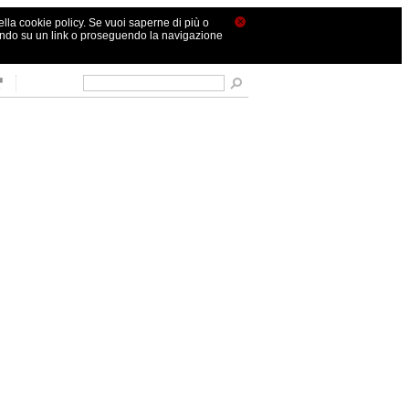
×
nella cookie policy. Se vuoi saperne di più o
ando su un link o proseguendo la navigazione