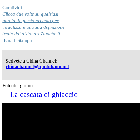
Condividi
Clicca due volte su qualsiasi
parola di questo articolo per
visualizzare una sua definizione
tratta dai dizionari Zanichelli
Email
Stampa
Scrivete a China Channel:
chinachannel@quotidiano.net
Foto del giorno
La cascata di ghiaccio