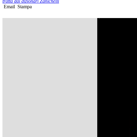
tratta dai dizionari Zanichelli
Email
Stampa