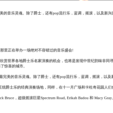
美的音乐灵魂。除了爵士，还有pop流行乐，蓝调，摇滚，以及新兴
里正在举办一场绝对不容错过的音乐盛会!
特的欣赏世界各地爵士乐名家演奏的机会，也将是发现中世纪韵味非同
充满了惊喜的城市。
美的音乐灵魂。除了爵士，还有pop流行乐，蓝调，摇滚，以及
统爵士乐的经典演奏场地，同样，在十一月广场和卡杜奇花园人们
uce，超级摇滚巨星Spectrum Road, Erikah Badou 和 Macy Gra