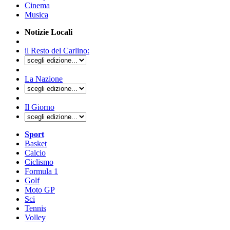
Cinema
Musica
Notizie Locali
il Resto del Carlino:
La Nazione
Il Giorno
Sport
Basket
Calcio
Ciclismo
Formula 1
Golf
Moto GP
Sci
Tennis
Volley