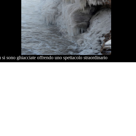
 si sono ghiacciate offrendo uno spettacolo straordinario