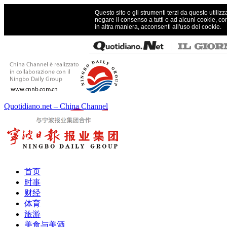
Questo sito o gli strumenti terzi da questo utilizz
negare il consenso a tutti o ad alcuni cookie, co
in altra maniera, acconsenti all'uso dei cookie.
Quotidiano.net – China Channel
首页
时事
财经
体育
旅游
美食与美酒