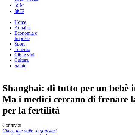
文化
健康
Home
Attualità
Economia e
Imprese
Sport
Turismo
Cibi e vini
Cultura
Salute
Shanghai: di tutto per un bebè i
Ma i medici cercano di frenare la
per la fertilità
Condividi
Clicca due volte su qualsiasi