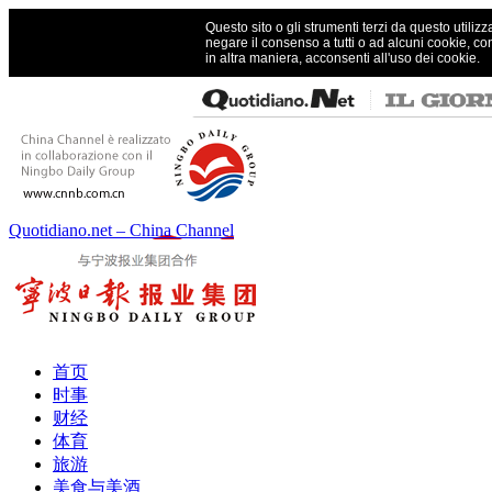
Questo sito o gli strumenti terzi da questo utilizz
negare il consenso a tutti o ad alcuni cookie, co
in altra maniera, acconsenti all'uso dei cookie.
Quotidiano.net – China Channel
首页
时事
财经
体育
旅游
美食与美酒