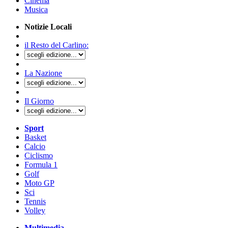
Cinema
Musica
Notizie Locali
il Resto del Carlino:
La Nazione
Il Giorno
Sport
Basket
Calcio
Ciclismo
Formula 1
Golf
Moto GP
Sci
Tennis
Volley
Multimedia