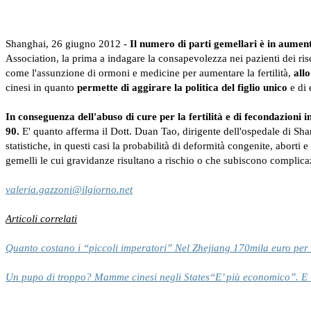
Shanghai, 26 giugno 2012 -
Il numero di parti gemellari è in aumento
Association, la prima a indagare la consapevolezza nei pazienti dei ri
come l'assunzione di ormoni e medicine per aumentare la fertilità,
all
cinesi in quanto
permette di aggirare la politica del figlio unico
e di 
In conseguenza dell'abuso di cure per la fertilità e di fecondazioni i
90.
E' quanto afferma il Dott. Duan Tao, dirigente dell'ospedale di Sha
statistiche, in questi casi la probabilità di deformità congenite, aborti
gemelli le cui gravidanze risultano a rischio o che subiscono complic
valeria.gazzoni@ilgiorno.net
Articoli correlati
Quanto costano i “piccoli imperatori” Nel Zhejiang 170mila euro per l
Un pupo di troppo? Mamme cinesi negli States“E’ più economico”. E l