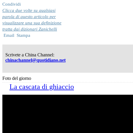
Condividi
Clicca due volte su qualsiasi
parola di questo articolo per
visualizzare una sua definizione
tratta dai dizionari Zanichelli
Email
Stampa
Scrivete a China Channel:
chinachannel@quotidiano.net
Foto del giorno
La cascata di ghiaccio