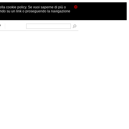
×
nella cookie policy. Se vuoi saperne di più o
ando su un link o proseguendo la navigazione