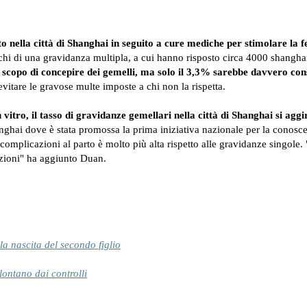
 nella città di Shanghai in seguito a cure mediche per stimolare la fer
schi di una gravidanza multipla, a cui hanno risposto circa 4000 shanghai
o scopo di concepire dei gemelli, ma solo il 3,3% sarebbe davvero con
evitare le gravose multe imposte a chi non la rispetta.
n vitro, il tasso di gravidanze gemellari nella città di Shanghai si agg
nghai dove è stata promossa la prima iniziativa nazionale per la conoscen
 e complicazioni al parto è molto più alta rispetto alle gravidanze singole
azioni" ha aggiunto Duan.
a nascita del secondo figlio
ontano dai controlli