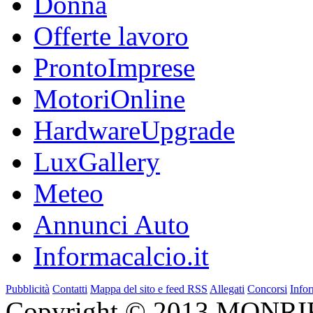
Donna
Offerte lavoro
ProntoImprese
MotoriOnline
HardwareUpgrade
LuxGallery
Meteo
Annunci Auto
Informacalcio.it
Pubblicità
Contatti
Mappa del sito e feed RSS
Allegati
Concorsi
Infor
Copyright © 2013 MONRIF 