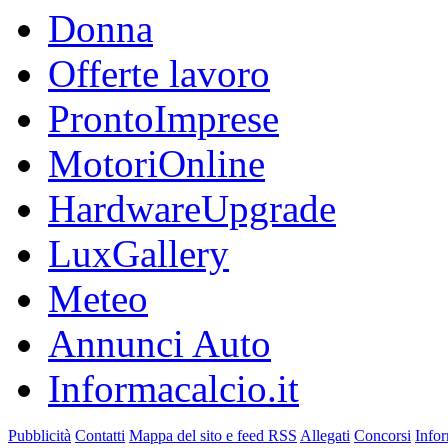
Donna
Offerte lavoro
ProntoImprese
MotoriOnline
HardwareUpgrade
LuxGallery
Meteo
Annunci Auto
Informacalcio.it
Pubblicità
Contatti
Mappa del sito e feed RSS
Allegati
Concorsi
Infor