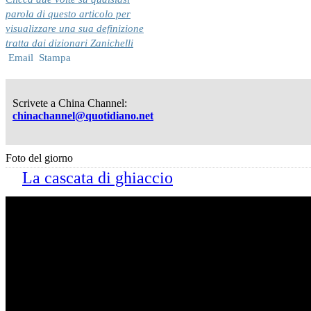
parola di questo articolo per
visualizzare una sua definizione
tratta dai dizionari Zanichelli
Email
Stampa
Scrivete a China Channel:
chinachannel@quotidiano.net
Foto del giorno
La cascata di ghiaccio