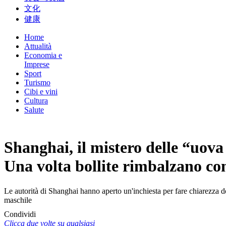
文化
健康
Home
Attualità
Economia e
Imprese
Sport
Turismo
Cibi e vini
Cultura
Salute
Shanghai, il mistero delle “uov
Una volta bollite rimbalzano co
Le autorità di Shanghai hanno aperto un'inchiesta per fare chiarezza do
maschile
Condividi
Clicca due volte su qualsiasi