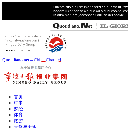
Questo sito o gli strumenti terzi da questo utilizz
negare il consenso a tutti o ad alcuni cookie, co
in altra maniera, acconsenti all'uso dei cookie.
Quotidiano.net – China Channel
首页
时事
财经
体育
旅游
美食与美酒