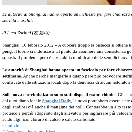
Le autorità di Shanghai hanno aperto un'inchiesta per fare chiarezza d
sterilità maschile
di Luca Zorloni (左 露珂)
Shanghai, 10 febbraio 2012 – A cuocere troppo la bistecca si ottiene u
pong
. Il tuorlo si indurisce a tal punto da assumere una consistenza 
squash. Il problema però è cosa abbia modificato delle semplici uova i
Le
autorità di Shanghai hanno aperto un fascicolo per fare chiarezz
settimane
. Anche perché mangiarle a quano pare può provocare steril
confiscate dalle istituzioni locali dopo la denuncia di alcuni ristoratori 
Sulle uova che rimbalzano sono stati disposti esami chimici
. Gli esp
dal quotidiano locale
Shanghai Daily
,
le uova potrebbero essere state 
degli studiosi c’è anche il mangime dei polli. Conterebbe un alto tasso
proteico e perciò adoperato dagli allevatori per ingrassare più velocem
acido alginico, cloruro di calcio e calcio carbonato.
Condividi
Clicca due volte su qualsiasi