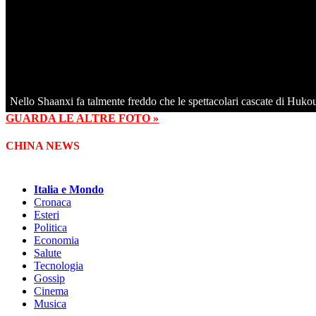
Nello Shaanxi fa talmente freddo che le spettacolari cascate di Hukou
GUARDA LE ALTRE FOTO »
CHINA NEWS
Italia e Mondo
Cronaca
Esteri
Politica
Economia
Salute
Tecnologia
Gossip
Cinema
Musica