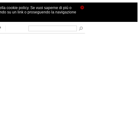
×
nella cookie policy. Se vuoi saperne di più o
ando su un link o proseguendo la navigazione