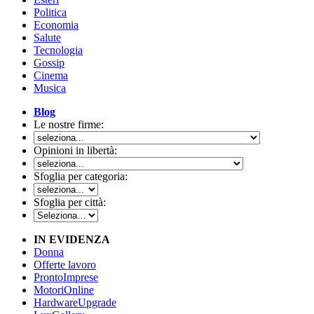
Politica
Economia
Salute
Tecnologia
Gossip
Cinema
Musica
Blog
Le nostre firme:
Opinioni in libertà:
Sfoglia per categoria:
Sfoglia per città:
IN EVIDENZA
Donna
Offerte lavoro
ProntoImprese
MotoriOnline
HardwareUpgrade