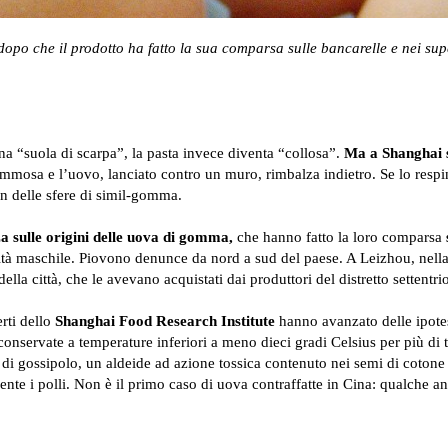
opo che il prodotto ha fatto la sua comparsa sulle bancarelle e nei supe
na “suola di scarpa”, la pasta invece diventa “collosa”.
Ma a Shanghai s
gommosa e l’uovo, lanciato contro un muro, rimbalza indietro. Se lo respi
n delle sfere di simil-gomma.
a sulle origini delle uova di gomma,
che hanno fatto la loro comparsa
ità maschile. Piovono denunce da nord a sud del paese. A Leizhou, nella
della città, che le avevano acquistati dai produttori del distretto settentr
erti dello
Shanghai Food Research Institute
hanno avanzato delle ipote
conservate a temperature inferiori a meno dieci gradi Celsius per più di t
 di gossipolo, un aldeide ad azione tossica contenuto nei semi di cotone
ente i polli. Non è il primo caso di uova contraffatte in Cina: qualche 