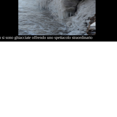
 si sono ghiacciate offrendo uno spettacolo straordinario